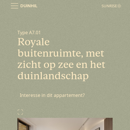
Ga
DUINHIL
SUNRISE
naar
de
inhoud
Type A7.01
Royale
buitenruimte, met
zicht op zee en het
duinlandschap
Interesse in dit appartement?