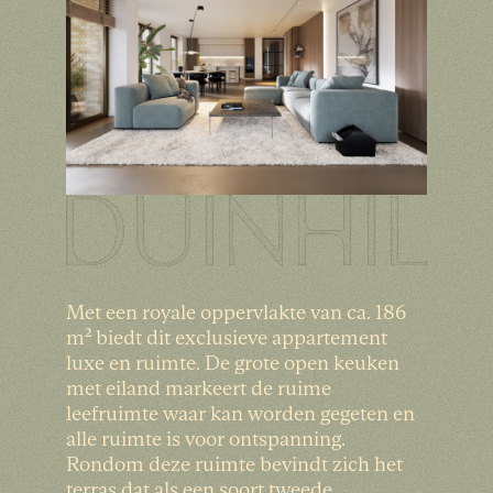
Met een royale oppervlakte van ca. 186
m² biedt dit exclusieve appartement
luxe en ruimte. De grote open keuken
met eiland markeert de ruime
leefruimte waar kan worden gegeten en
alle ruimte is voor ontspanning.
Rondom deze ruimte bevindt zich het
terras dat als een soort tweede