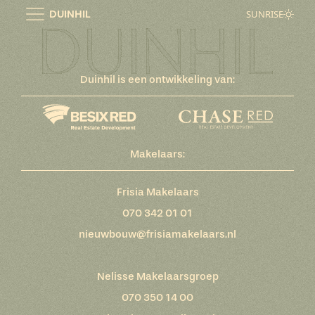
Ga
DUINHIL
SUNRISE
naar
de
inhoud
Duinhil is een ontwikkeling van:
Makelaars:
Frisia Makelaars
070 342 01 01
nieuwbouw@frisiamakelaars.nl
Nelisse Makelaarsgroep
070 350 14 00